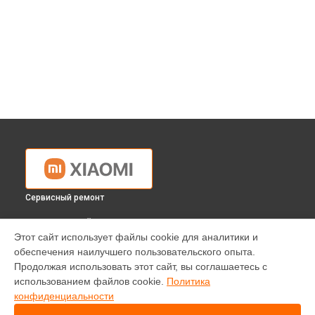
Сервисный ремонт
ВЫБЕРИ СВОЙ ГОРОД
Этот сайт использует файлы cookie для аналитики и
Ремонт кофемолки кофемашины Xiaomi в
Краснодаре
обеспечения наилучшего пользовательского опыта.
Ремонт кофемолки кофемашины Xiaomi в
Ростове-на-
Продолжая использовать этот сайт, вы соглашаетесь с
Дону
использованием файлов cookie.
Политика
Ремонт кофемолки кофемашины Xiaomi в
Нижнем
конфиденциальности
Новгороде