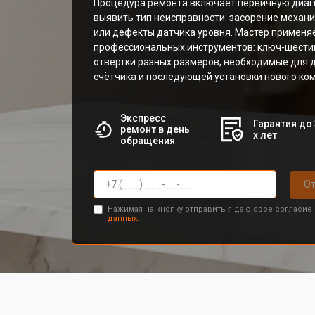
Процедура ремонта включает первичную диаг
выявить тип неисправности: засорение механ
или дефекты датчика уровня. Мастер применя
профессиональных инструментов: ключ-шестиг
отвёртки разных размеров, необходимые для 
счётчика и последующей установки нового ко
Экспресс
Гарантия до 
ремонт в день
х лет
обращения
От
Нажимая на кнопку отправить я даю свое согласие
данных.