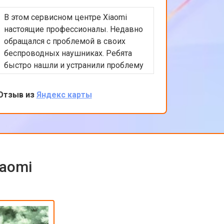
В этом сервисном центре Xiaomi
Приятно
настоящие профессионалы. Недавно
обслужи
обращался с проблемой в своих
Xiaomi.
беспроводных наушниках. Ребята
любые в
быстро нашли и устранили проблему
помочь 
с подключением. Цены адекватные,
решение
обслуживание на высоком уровне.
професс
Отзыв из
Яндекс карты
Отзыв из
клиента
обратить
iaomi