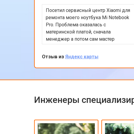
Посетил сервисный центр Xiaomi для
ремонта моего ноутбука Mi Notebook
Pro. Проблема оказалась с
материнской платой, сначала
менеджер а потом сам мастер
подробно объяснили процесс
ремонта. Утром оставил заявку, в
Отзыв из
Яндекс карты
обед курьер приехал и к вечеру
ноутбук был готов-очень быстро.
Впечатлен оперативностью и
качеством ремонта.
Инженеры специализир