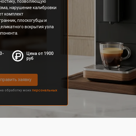
ностику, позволяющую
изма, нарушение калибровки
ет комплект
ранник, плоскогубцы и
деликатного вскрытия узла
мпонента.
3-
Цена от 1900
руб
править заявку
 на обработку моих
персональных