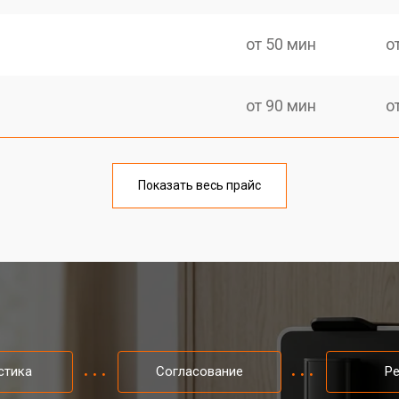
от 50 мин
о
от 90 мин
о
от 50 мин
о
Показать весь прайс
от 70 мин
о
i
от 50 мин
о
от 80 мин
о
стика
Согласование
Р