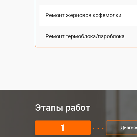
Ремонт жерновов кофемолки
Ремонт термоблока/пароблока
Ремонт кофемолки
Замена прокладок
Декальцинация кофемашины Xiaom
Этапы работ
Ремонт заварного механизма
1
Диагно