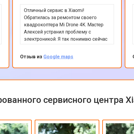
Отличный сервис в Xiaomi!
Обратилась за ремонтом своего
квадрокоптера Mi Drone 4K. Мастер
Алексей устранил проблему с
электроникой. Я так понимаю сейчас
квадрокоптеры часто в сервсиы
прилетают на ремонт и цены на них
Отзыв из
Google maps
взлетели ай-ай. Вообще в сервисе
все было сделано быстро и
качественно, цена оказалась вполне
приемлемой с учетом нынешних цен
на дроны. Рекомендую сервис так
как ремонтируют любую цифровую
ованного сервисного центра X
технику!