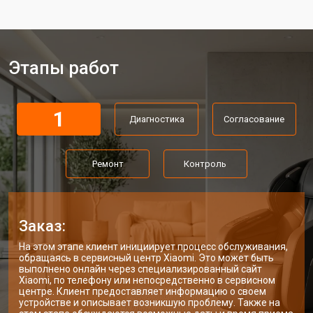
трансформатора
Ремонт блока питания
от 3500 ₽
Заказать
Ремонт материнской платы
от 4100 ₽
Заказать
Этапы работ
Замена сканера массажного кресла
от 5800 ₽
Заказать
Xiaomi
Ремонт пневмокамеры
от 3900 ₽
Заказать
1
Диагностика
Согласование
Ремонт пневмосистемы
от 4500 ₽
Заказать
Ремонт
Контроль
Ремонт пульта управления
от 4200 ₽
Заказать
Ремонт электропроводки
от 3900 ₽
Заказать
Ремонт сканера массажного кресла
от 4800 ₽
Заказ:
Заказать
Xiaomi
На этом этапе клиент инициирует процесс обслуживания,
Ремонт купюроприемника
от 4700 ₽
Заказать
обращаясь в сервисный центр Xiaomi. Это может быть
выполнено онлайн через специализированный сайт
Замена сетевого трансформатора
от 4500 ₽
Заказать
Xiaomi, по телефону или непосредственно в сервисном
центре. Клиент предоставляет информацию о своем
устройстве и описывает возникшую проблему. Также на
Ремонт микро-лифта
от 5500 ₽
Заказать