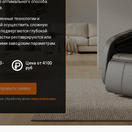
р оптимального способа
а.
енные технологии и
ий осуществить сложную
 подвергаются глубокой
астки реставрируются или
ими заводским параметрам.
3-
Цена от 4100
руб
править заявку
 на обработку моих
персональных