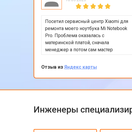
Замена сканера массажного кресла
Посетил сервисный центр Xiaomi для
Ремонт пневмокамеры
ремонта моего ноутбука Mi Notebook
Pro. Проблема оказалась с
материнской платой, сначала
Ремонт пневмосистемы
менеджер а потом сам мастер
подробно объяснили процесс
ремонта. Утром оставил заявку, в
Отзыв из
Яндекс карты
Ремонт пульта управления
обед курьер приехал и к вечеру
ноутбук был готов-очень быстро.
Впечатлен оперативностью и
Ремонт электропроводки
качеством ремонта.
Инженеры специализир
Ремонт сканера массажного кресла
Ремонт купюроприемника