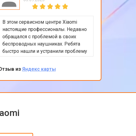
т 5800 ₽
Заказать
В этом сервисном центре Xiaomi
Приятно
т 3900 ₽
Заказать
настоящие профессионалы. Недавно
обслужи
обращался с проблемой в своих
Xiaomi.
беспроводных наушниках. Ребята
любые в
т 4500 ₽
Заказать
быстро нашли и устранили проблему
помочь 
с подключением. Цены адекватные,
решение
обслуживание на высоком уровне.
професс
Отзыв из
Яндекс карты
Отзыв из
т 4200 ₽
Заказать
клиента
обратить
т 3900 ₽
Заказать
iaomi
т 4800 ₽
Заказать
т 4700 ₽
Заказать