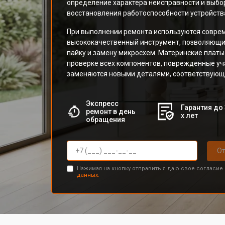
определение характера неисправности и выбо
восстановления работоспособности устройств
При выполнении ремонта используются соврем
высококачественный инструмент, позволяющ
пайку и замену микросхем. Материнские платы
проверке всех компонентов, поврежденные уч
заменяются новыми деталями, соответствующ
Экспресс
Гарантия до 
ремонт в день
х лет
обращения
От
Нажимая на кнопку отправить я даю свое согласие
данных.