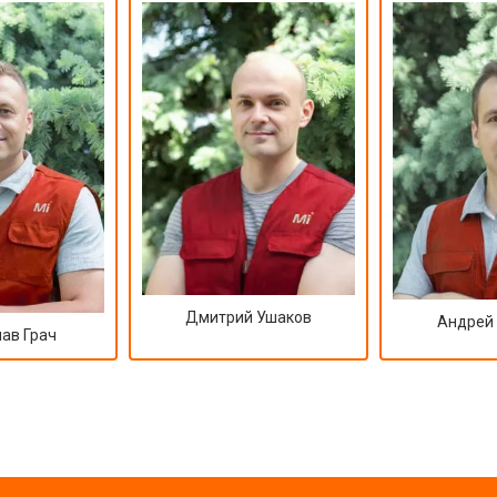
от 120 мин
о
от 90 мин
о
Дмитрий Ушаков
Андрей
ав Грач