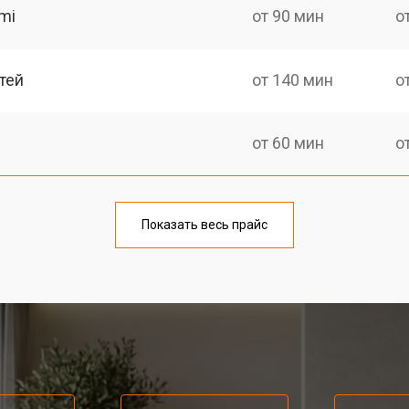
mi
от 90 мин
о
тей
от 140 мин
о
от 60 мин
о
от 150 мин
о
Показать весь прайс
ка
от 90 мин
о
от 60 мин
о
от 80 мин
о