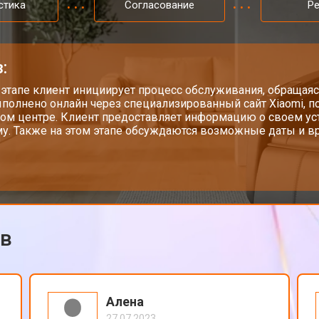
стика
Согласование
Р
iaomi
от 100 мин
о
:
стей
от 60 мин
о
 этапе клиент инициирует процесс обслуживания, обращаяс
полнено онлайн через специализированный сайт Xiaomi, п
ом центре. Клиент предоставляет информацию о своем у
у. Также на этом этапе обсуждаются возможные даты и вр
от 120 мин
о
а
от 90 мин
о
ов
от 100 мин
о
mi
от 100 мин
о
Алена
27.07.2023