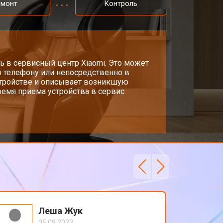
емонт
Контроль
т 3300 ₽
Заказать
т 3200 ₽
ь в сервисный центр Xiaomi. Это может
Заказать
о телефону или непосредственно в
стройстве и описывает возникшую
емя приема устройства в сервис.
т 4400 ₽
Заказать
т 6200 ₽
Заказать
т 3500 ₽
Заказать
т 3700 ₽
Заказать
Леша Жук
05.09.2023