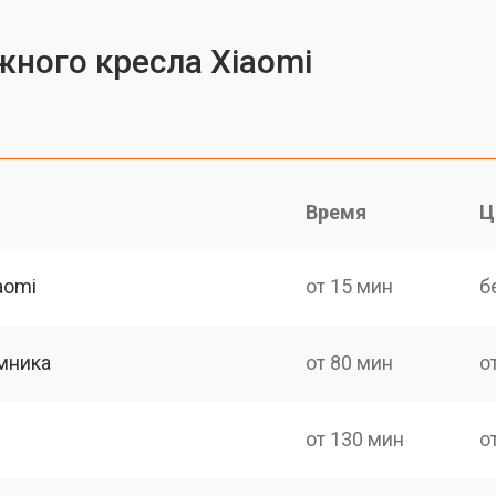
ного кресла Xiaomi
Время
Ц
aomi
от 15 мин
б
мника
от 80 мин
о
от 130 мин
о