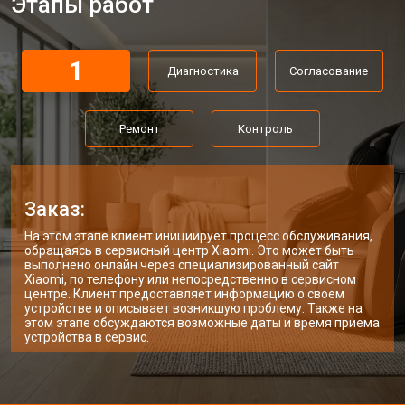
Этапы работ
Прошивка массажного кресла
от 3700 ₽
Заказать
Xiaomi
Ремонт пневмокамеры
от 3900 ₽
Заказать
1
Диагностика
Согласование
Ремонт пневмосистемы
от 4500 ₽
Заказать
Ремонт
Контроль
Ремонт пульта управления
от 4200 ₽
Заказать
Ремонт электропроводки
от 3900 ₽
Заказать
Ремонт сканера массажного кресла
от 4800 ₽
Заказ:
Заказать
Xiaomi
На этом этапе клиент инициирует процесс обслуживания,
Ремонт купюроприемника
от 4700 ₽
Заказать
обращаясь в сервисный центр Xiaomi. Это может быть
выполнено онлайн через специализированный сайт
Замена сетевого трансформатора
от 4500 ₽
Заказать
Xiaomi, по телефону или непосредственно в сервисном
центре. Клиент предоставляет информацию о своем
устройстве и описывает возникшую проблему. Также на
Ремонт микро-лифта
от 5500 ₽
Заказать
этом этапе обсуждаются возможные даты и время приема
устройства в сервис.