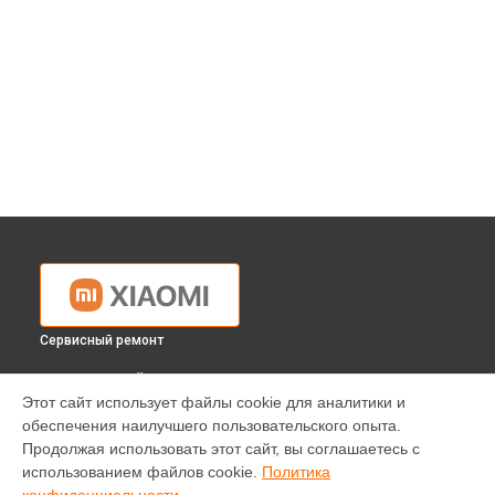
Сервисный ремонт
ВЫБЕРИ СВОЙ ГОРОД
Этот сайт использует файлы cookie для аналитики и
Замена сканера массажного кресла Xiaomi в
Краснодаре
обеспечения наилучшего пользовательского опыта.
Замена сканера массажного кресла Xiaomi в
Ростове-на-
Продолжая использовать этот сайт, вы соглашаетесь с
Дону
использованием файлов cookie.
Политика
Замена сканера массажного кресла Xiaomi в
Нижнем