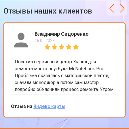
Отзывы наших клиентов
Владимир Сидоренко
16.05.2023
Посетил сервисный центр Xiaomi для
ремонта моего ноутбука Mi Notebook Pro.
Проблема оказалась с материнской платой,
сначала менеджер а потом сам мастер
подробно объяснили процесс ремонта. Утром
оставил заявку, в обед курьер приехал и к
вечеру ноутбук был готов-очень быстро.
Отзыв из
Яндекс карты
Впечатлен оперативностью и качеством
ремонта.