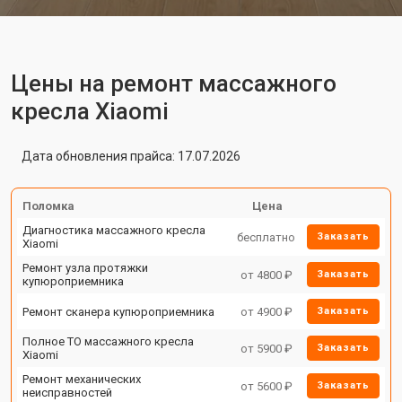
Цены на ремонт массажного
кресла Xiaomi
Дата обновления прайса: 17.07.2026
Поломка
Цена
Диагностика массажного кресла
бесплатно
Заказать
Xiaomi
Ремонт узла протяжки
от 4800 ₽
Заказать
купюроприемника
Ремонт сканера купюроприемника
от 4900 ₽
Заказать
Полное ТО массажного кресла
от 5900 ₽
Заказать
Xiaomi
Ремонт механических
от 5600 ₽
Заказать
неисправностей