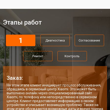
Ремонт материнской платы
от 4100 ₽
Заказать
Прошивка массажного кресла
от 3700 ₽
Заказать
Xiaomi
Этапы работ
Замена сканера массажного кресла
от 5800 ₽
Заказать
Xiaomi
Ремонт пневмокамеры
от 3900 ₽
Заказать
1
Диагностика
Согласование
Ремонт пневмосистемы
от 4500 ₽
Заказать
Ремонт
Контроль
Ремонт пульта управления
от 4200 ₽
Заказать
Ремонт электропроводки
от 3900 ₽
Заказать
Ремонт сканера массажного кресла
от 4800 ₽
Заказ:
Заказать
Xiaomi
На этом этапе клиент инициирует процесс обслуживания,
Ремонт купюроприемника
от 4700 ₽
Заказать
обращаясь в сервисный центр Xiaomi. Это может быть
выполнено онлайн через специализированный сайт
Замена сетевого трансформатора
от 4500 ₽
Заказать
Xiaomi, по телефону или непосредственно в сервисном
центре. Клиент предоставляет информацию о своем
устройстве и описывает возникшую проблему. Также на
Ремонт микро-лифта
от 5500 ₽
Заказать
этом этапе обсуждаются возможные даты и время приема