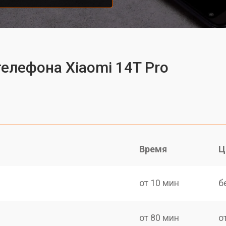
елефона Xiaomi 14T Pro
Время
Ц
от 10 мин
б
от 80 мин
о