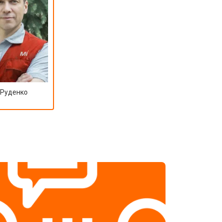
т 3500 ₽
Заказать
 Руденко