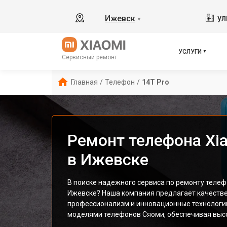
ул
Ижевск
▼
УСЛУГИ
Сервисный ремонт
Главная
/
Телефон
/
14T Pro
Ремонт телефона Xia
в Ижевске
В поиске надежного сервиса по ремонту телефо
Ижевске? Наша компания предлагает качеств
профессионализм и инновационные технологи
моделями телефонов Сяоми, обеспечивая высо