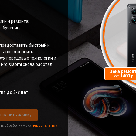
ки и ремонта;
обучение;
предоставить быстрый и
вы восстановить
зуя передовые технологии и
 Pro Xiaomi снова работал
Цена ремон
от 1400 р.
ия до 3-х лет
править заявку
 на обработку моих
персональных