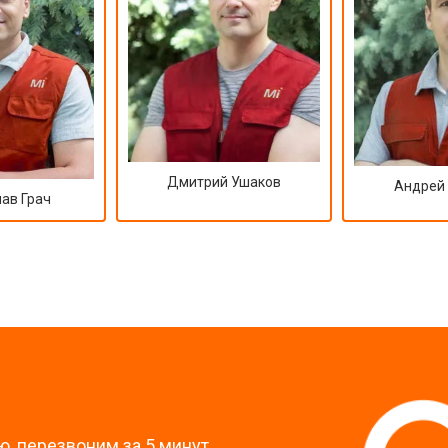
лаги
от 70 мин
о
Дмитрий Ушаков
Андрей
ав Грач
?
, перезвоним за 5 минут