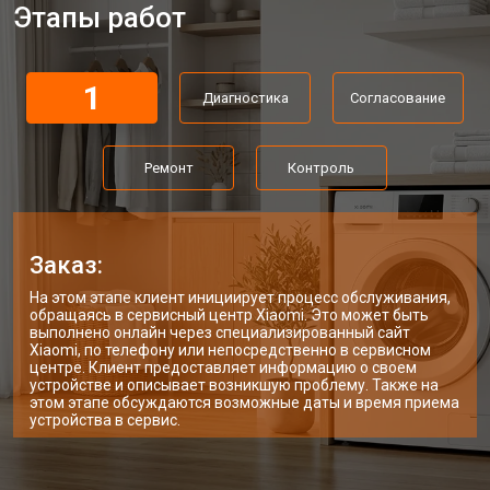
Этапы работ
Ремонт или замена петли двери
от 2000 ₽
Заказать
Ремонт или замена патрубка
от 3250 ₽
Заказать
1
Диагностика
Согласование
Ремонт платы управления
от 2450 ₽
Заказать
(восстановление)
Корпусный ремонт (замена резинок,
от 1850 ₽
Заказать
Ремонт
Контроль
креплений, кнопок)
Замена крестовины
от 2750 ₽
Заказать
Замена щёток стиральной машины
от 3100 ₽
Заказать
Xiaomi
Заказ:
Замена амортизаторов
от 2000 ₽
Заказать
На этом этапе клиент инициирует процесс обслуживания,
обращаясь в сервисный центр Xiaomi. Это может быть
выполнено онлайн через специализированный сайт
Замена подшипников
от 2800 ₽
Заказать
Xiaomi, по телефону или непосредственно в сервисном
центре. Клиент предоставляет информацию о своем
Замена мотора стиральной машины
от 3800 ₽
устройстве и описывает возникшую проблему. Также на
Заказать
Xiaomi
этом этапе обсуждаются возможные даты и время приема
устройства в сервис.
Ремонт/замена датчика
от 2200 ₽
Заказать
температуры
Замена ТЭН стиральной машины
от 2300 ₽
Заказать
Xiaomi