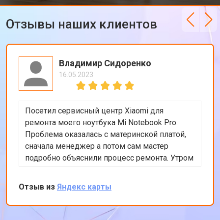
Замена блока управления
от 3600 ₽
Заказать
Отзывы наших клиентов
Замена заливного клапана
от 3250 ₽
Заказать
Замена заливного шланга
от 2150 ₽
Заказать
Владимир Сидоренко
Замена прессостата
от 3350 ₽
Заказать
16.05.2023
Замена сливного насоса
от 3450 ₽
Заказать
Посетил сервисный центр Xiaomi для
Замена сливного шланга
от 2100 ₽
Заказать
ремонта моего ноутбука Mi Notebook Pro.
Замена циркуляционного насоса
от 3800 ₽
Заказать
Проблема оказалась с материнской платой,
сначала менеджер а потом сам мастер
Замена УБЛ стиральной машины
от 2100 ₽
Заказать
Xiaomi
подробно объяснили процесс ремонта. Утром
оставил заявку, в обед курьер приехал и к
Замена приводного ремня
от 2550 ₽
Заказать
вечеру ноутбук был готов-очень быстро.
Отзыв из
Яндекс карты
Впечатлен оперативностью и качеством
ремонта.