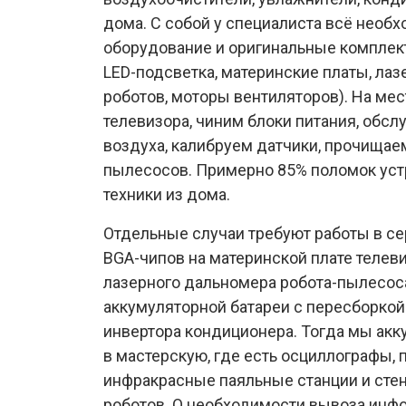
дома. С собой у специалиста всё необ
оборудование и оригинальные комплек
LED-подсветка, материнские платы, л
роботов, моторы вентиляторов). На ме
телевизора, чиним блоки питания, обс
воздуха, калибруем датчики, прочищае
пылесосов. Примерно 85% поломок уст
техники из дома.
Отдельные случаи требуют работы в се
BGA-чипов на материнской плате телеви
лазерного дальномера робота-пылесоса
аккумуляторной батареи с пересборкой
инвертора кондиционера. Тогда мы акк
в мастерскую, где есть осциллографы, 
инфракрасные паяльные станции и сте
роботов. О необходимости вывоза инф