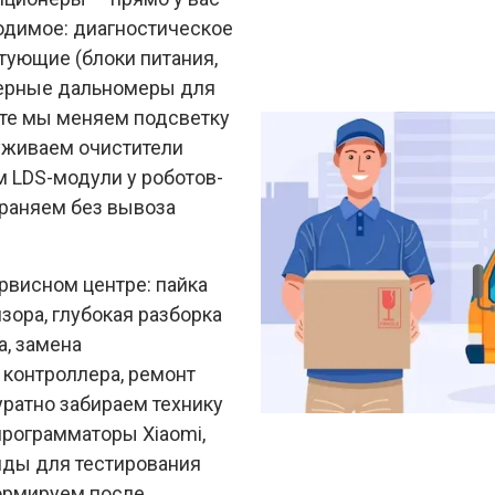
ходимое: диагностическое
тующие (блоки питания,
азерные дальномеры для
сте мы меняем подсветку
луживаем очистители
м LDS-модули у роботов-
раняем без вывоза
рвисном центре: пайка
зора, глубокая разборка
, замена
 контроллера, ремонт
уратно забираем технику
программаторы Xiaomi,
нды для тестирования
ормируем после