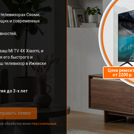
 телевизорах Сяоми;
ющих и современных
вностей;
аш MI TV 4X Xiaomi, и
я его быстрого и
аш телевизор в Ижевске
Цена ремон
от 2200 р.
ия до 3-х лет
править заявку
 на обработку моих
персональных