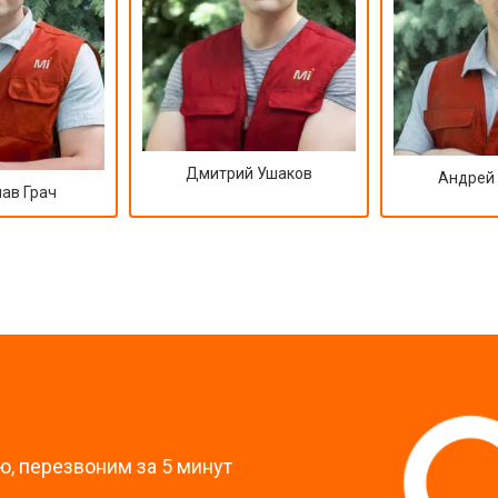
Дмитрий Ушаков
Андрей
ав Грач
?
, перезвоним за 5 минут