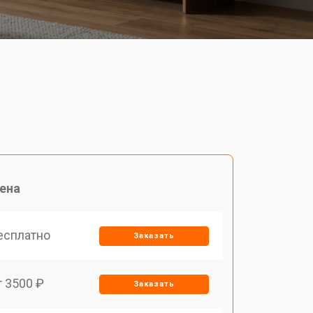
ена
есплатно
Заказать
т 3500 ₽
Заказать