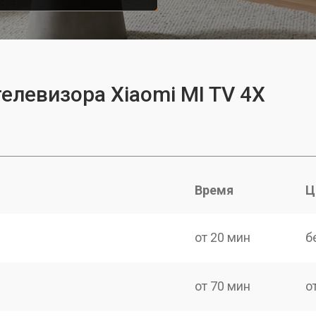
елевизора Xiaomi MI TV 4X
Время
Ц
от 20 мин
б
от 70 мин
о