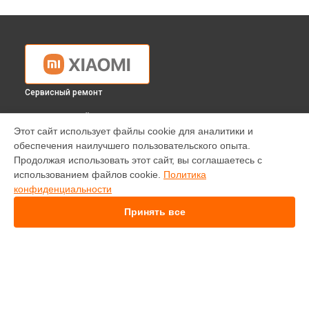
Сервисный ремонт
ВЫБЕРИ СВОЙ ГОРОД
Этот сайт использует файлы cookie для аналитики и
Ремонт камеры видеонаблюдения Mi360° Home-Security-
обеспечения наилучшего пользовательского опыта.
Camera 2K Pro Xiaomi в
Краснодаре
Продолжая использовать этот сайт, вы соглашаетесь с
Ремонт камеры видеонаблюдения Mi360° Home-Security-
использованием файлов cookie.
Политика
Camera 2K Pro Xiaomi в
Ростове-на-Дону
конфиденциальности
Ремонт камеры видеонаблюдения Mi360° Home-Security-
Camera 2K Pro Xiaomi в
Нижнем Новгороде
Принять все
Ремонт камеры видеонаблюдения Mi360° Home-Security-
Camera 2K Pro Xiaomi в
Новосибирске
Ремонт камеры видеонаблюдения Mi360° Home-Security-
Camera 2K Pro Xiaomi в
Челябинске
Ремонт камеры видеонаблюдения Mi360° Home-Security-
УСТРОЙСТВА
Camera 2K Pro Xiaomi в
Екатеринбурге
Ремонт камеры видеонаблюдения Mi360° Home-Security-