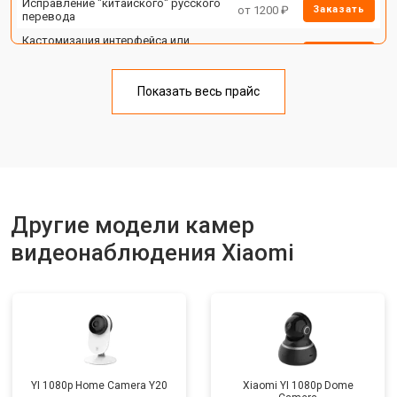
Исправление "китайского" русского
от 1200 ₽
Заказать
перевода
Кастомизация интерфейса или
функций IP камеры или
от 1400 ₽
Заказать
видеорегистратора
Сброс пароля регистратора/IP
Показать весь прайс
от 1100 ₽
Заказать
камеры
Замена HDD (замена жёсткого
от 1500 ₽
Заказать
диска)
Прошивка
от 1000 ₽
Заказать
Замена стабилизаторов питания
от 1500 ₽
Заказать
Другие модели камер
видеонаблюдения Xiaomi
YI 1080p Home Camera Y20
Xiaomi YI 1080p Dome