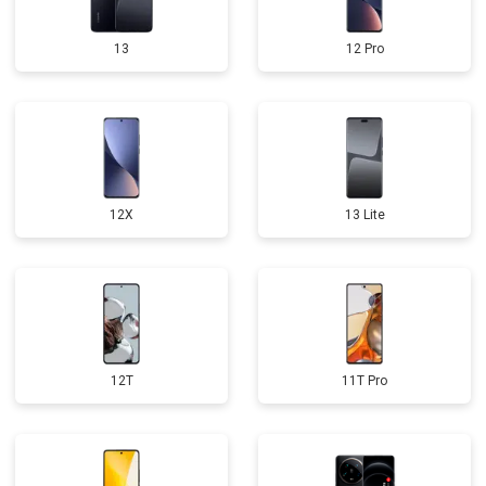
13
12 Pro
12X
13 Lite
12T
11T Pro