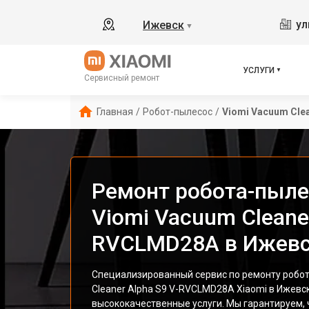
ул
Ижевск
▼
УСЛУГИ
Сервисный ремонт
Главная
/
Робот-пылесос
/
Viomi Vacuum Cle
Ремонт робота-пыле
Viomi Vacuum Cleaner
RVCLMD28A в Ижев
Специализированный сервис по ремонту робо
Cleaner Alpha S9 V-RVCLMD28A Xiaomi в Ижевс
высококачественные услуги. Мы гарантируем, 