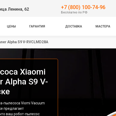
+7 (800) 100-74-96
ица Ленина, 62
Бесплатно по РФ
ЦЕНЫ
ГАРАНТИЯ
ДОСТАВКА
МАСТЕРА
aner Alpha S9 V-RVCLMD28A
соса Xiaomi
 Alpha S9 V-
ске
та-пылесоса Viomi Vacuum
ке предлагает
что ваш робот-пылесос