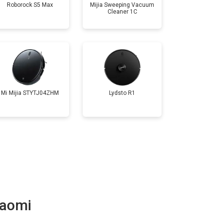
Roborock S5 Max
Mijia Sweeping Vacuum
Cleaner 1C
Mi Mijia STYTJ04ZHM
Lydsto R1
iaomi