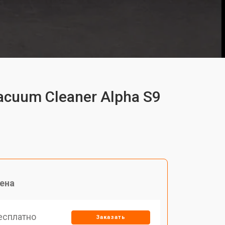
acuum Cleaner Alpha S9
ена
есплатно
Заказать