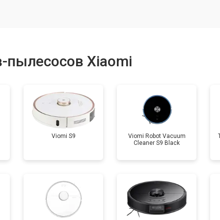
от 50 мин
о
от 80 мин
о
-пылесосов Xiaomi
Viomi S9
Viomi Robot Vacuum
Cleaner S9 Black