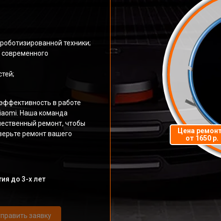
роботизированной техники;
и современного
тей;
эффективность в работе
iaomi. Наша команда
чественный ремонт, чтобы
Цена ремон
верьте ремонт вашего
от 1650 р.
ия до 3-х лет
править заявку