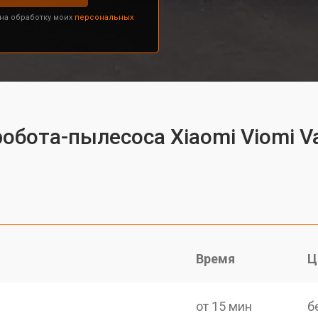
 на обработку моих
персональных
обота-пылесоса Xiaomi Viomi V
Время
Ц
от 15 мин
б