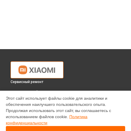
Сервисный ремонт
ВЫБЕРИ СВОЙ ГОРОД
Этот сайт использует файлы cookie для аналитики и
Ремонт робота-пылесоса Viomi V3 Robot Vacuum Cleaner
обеспечения наилучшего пользовательского опыта.
Xiaomi в
Краснодаре
Продолжая использовать этот сайт, вы соглашаетесь с
Ремонт робота-пылесоса Viomi V3 Robot Vacuum Cleaner
использованием файлов cookie.
Политика
Xiaomi в
Ростове-на-Дону
конфиденциальности
Ремонт робота-пылесоса Viomi V3 Robot Vacuum Cleaner
Xiaomi в
Нижнем Новгороде