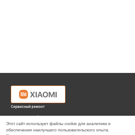
Сервисный ремонт
ВЫБЕРИ СВОЙ ГОРОД
Этот сайт использует файлы cookie для аналитики и
Ремонт саундбара MI TV HOST BAR Xiaomi в
Краснодаре
обеспечения наилучшего пользовательского опыта.
Ремонт саундбара MI TV HOST BAR Xiaomi в
Ростове-на-