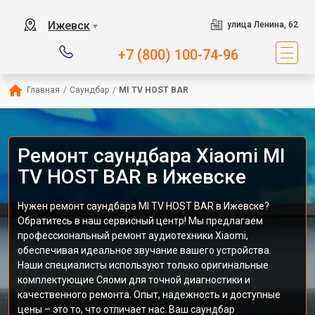
Ижевск
улица Ленина, 62
▼
+7 (800) 100-74-96
Главная
/
Саундбар
/
MI TV HOST BAR
Ремонт саундбара Xiaomi MI
TV HOST BAR в Ижевске
Нужен ремонт саундбара MI TV HOST BAR в Ижевске?
Обратитесь в наш сервисный центр! Мы предлагаем
профессиональный ремонт аудиотехники Xiaomi,
обеспечивая идеальное звучание вашего устройства.
Наши специалисты используют только оригинальные
комплектующие Сяоми для точной диагностики и
качественного ремонта. Опыт, надежность и доступные
цены – это то, что отличает нас. Ваш саундбар