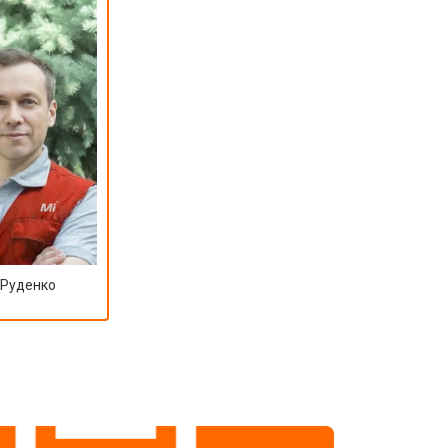
т 3600 ₽
Заказать
 Руденко