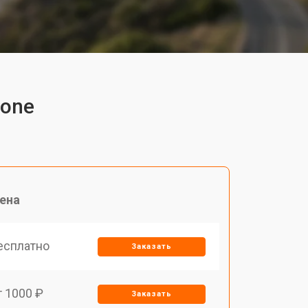
rone
ена
есплатно
Заказать
т 1000 ₽
Заказать