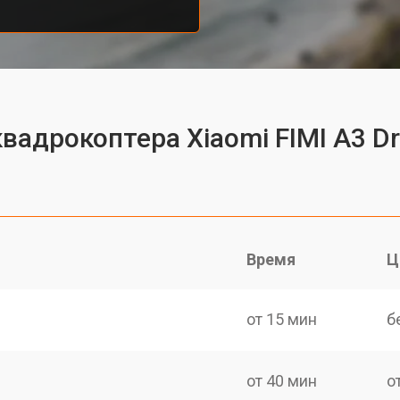
вадрокоптера Xiaomi FIMI A3 D
Время
Ц
от 15 мин
б
от 40 мин
о