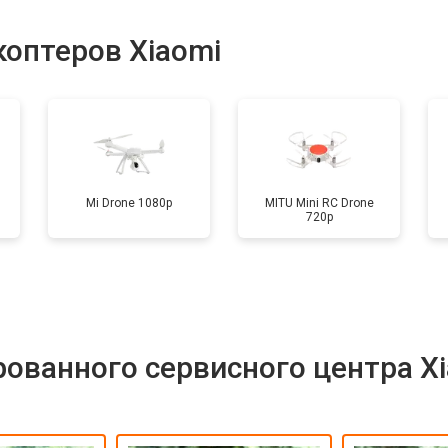
от 70 мин
о
оптеров Xiaomi
от 50 мин
о
от 60 мин
о
Mi Drone 1080p
MITU Mini RC Drone
720p
от 50 мин
о
от 60 мин
о
ованного сервисного центра X
от 50 мин
о
от 90 мин
о