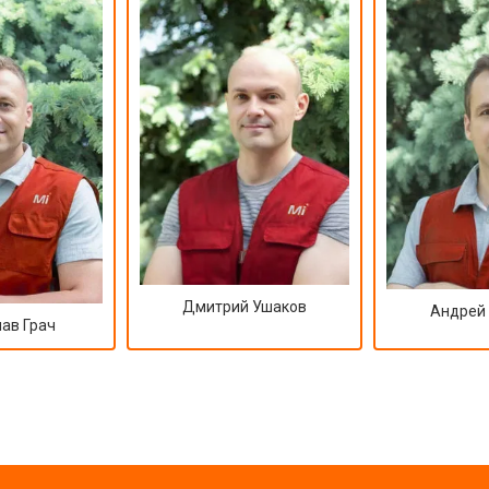
от 70 мин
о
Дмитрий Ушаков
Андрей
ав Грач