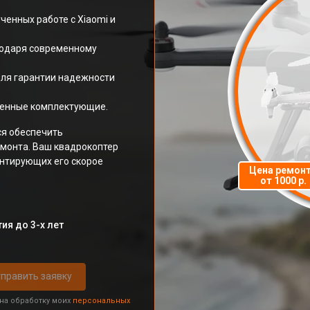
ченных работе с Xiaomi и
годаря современному
для гарантии надежности
ненные комплектующие.
ся обеспечить
емонта. Ваш квадрокоптер
антирующих его скорое
Цена ремон
от 1000 р.
ия до 3-х лет
править заявку
 на обработку моих
персональных