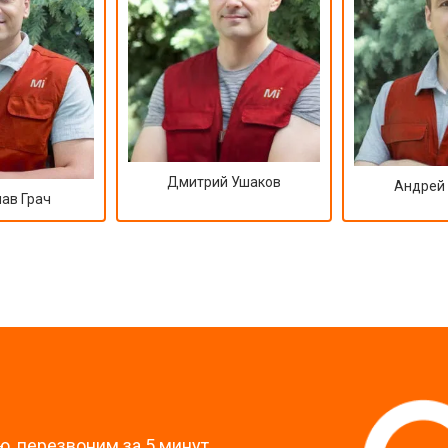
Дмитрий Ушаков
Андрей
ав Грач
?
, перезвоним за 5 минут