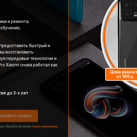
ки и ремонта;
обучение;
предоставить быстрый и
вы восстановить
зуя передовые технологии и
ro Xiaomi снова работал как
Цена ремон
от 950 р.
ия до 3-х лет
править заявку
 на обработку моих
персональных