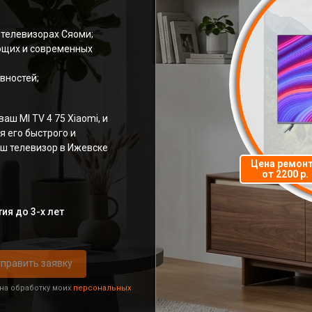
 телевизорах Сяоми;
ющих и современных
вностей;
аш MI TV 4 75 Xiaomi, и
я его быстрого и
аш телевизор в Ижевске
Цена ремон
от 2200 р.
ия до 3-х лет
править заявку
 на обработку моих
персональных