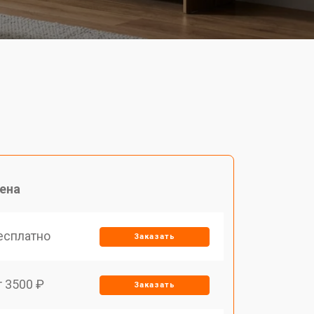
ена
есплатно
Заказать
т 3500 ₽
Заказать