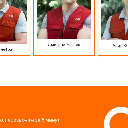
Дмитрий Ушаков
Андрей
ав Грач
?
, перезвоним за 5 минут