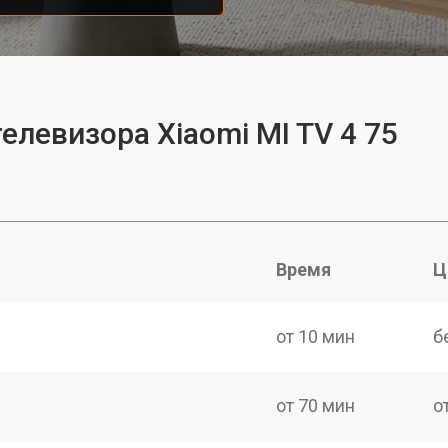
елевизора Xiaomi MI TV 4 75
Время
Ц
от 10 мин
б
от 70 мин
о