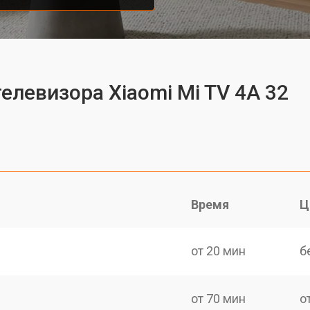
елевизора Xiaomi Mi TV 4A 32
Время
Ц
от 20 мин
б
от 70 мин
о