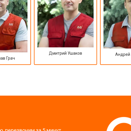
Дмитрий Ушаков
Андрей
ав Грач
?
, перезвоним за 5 минут