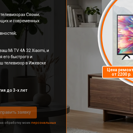
 телевизорах Сяоми;
ющих и современных
вностей;
аш Mi TV 4A 32 Xiaomi, и
я его быстрого и
аш телевизор в Ижевске
Цена ремон
от 2200 р.
ия до 3-х лет
править заявку
 на обработку моих
персональных