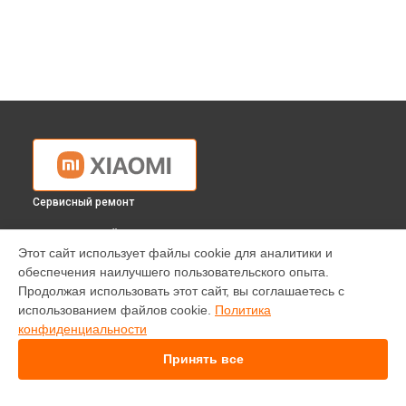
Сервисный ремонт
ВЫБЕРИ СВОЙ ГОРОД
Этот сайт использует файлы cookie для аналитики и
Ремонт квадрокоптера MITU Mini RC Drone 720p Xiaomi в
обеспечения наилучшего пользовательского опыта.
Краснодаре
Продолжая использовать этот сайт, вы соглашаетесь с
Ремонт квадрокоптера MITU Mini RC Drone 720p Xiaomi в
использованием файлов cookie.
Политика
Ростове-на-Дону
конфиденциальности
Ремонт квадрокоптера MITU Mini RC Drone 720p Xiaomi в
Нижнем Новгороде
Принять все
Ремонт квадрокоптера MITU Mini RC Drone 720p Xiaomi в
Новосибирске