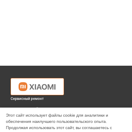
Сервисный ремонт
ВЫБЕРИ СВОЙ ГОРОД
Этот сайт использует файлы cookie для аналитики и
Ремонт проектора Xiaomi в
Краснодаре
обеспечения наилучшего пользовательского опыта.
Ремонт проектора Xiaomi в
Ростове-на-Дону
Продолжая использовать этот сайт, вы соглашаетесь с