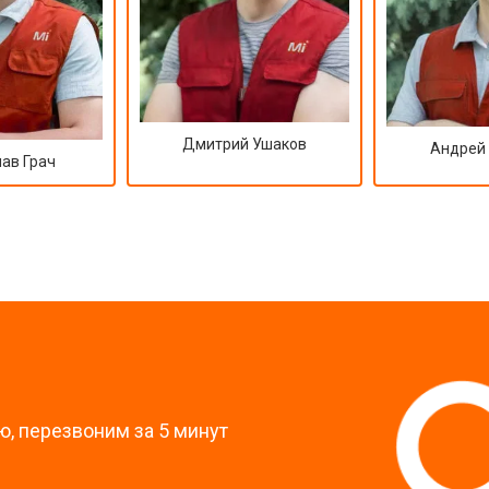
Дмитрий Ушаков
Андрей
ав Грач
?
, перезвоним за 5 минут