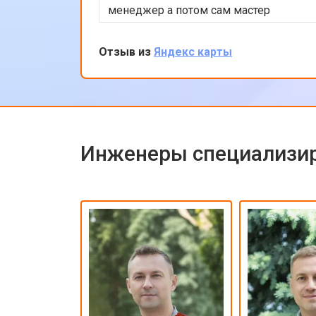
менеджер а потом сам мастер
подробно объяснили процесс
ремонта. Утром оставил заявку, в
Отзыв из
Яндекс карты
обед курьер приехал и к вечеру
ноутбук был готов-очень быстро.
Впечатлен оперативностью и
качеством ремонта.
Инженеры специализир