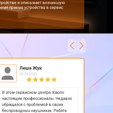
стройстве и описывает возникшую
емя приема устройства в сервис.
Леша Жук
05.09.2023
В этом сервисном центре Xiaomi
Приятно
настоящие профессионалы. Недавно
обслужи
обращался с проблемой в своих
Xiaomi.
беспроводных наушниках. Ребята
любые в