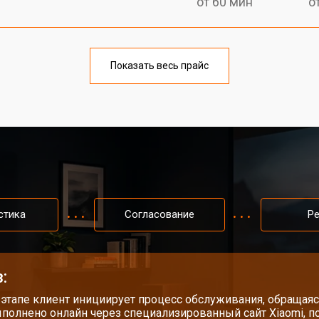
от 60 мин
о
от 50 мин
о
Показать весь прайс
от 60 мин
о
от 50 мин
о
от 70 мин
о
стика
Согласование
Р
от 50 мин
о
:
 этапе клиент инициирует процесс обслуживания, обращаяс
полнено онлайн через специализированный сайт Xiaomi, п