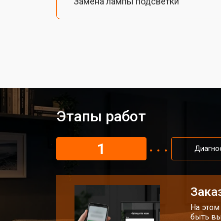
Замена лампы подсветки
Ремонт блока управления
Прошивка проектора Xiaomi
Ремонт системы охлаждения
Этапы работ
Ремонт блока питания
1
Диагно
Замена блока розжига
Заказ
На этом
быть вы