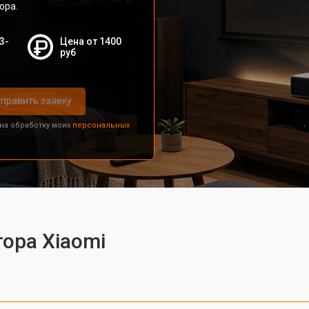
ора.
3-
Цена от 1400
руб
править заявку
 на обработку моих
персональных
ора Xiaomi