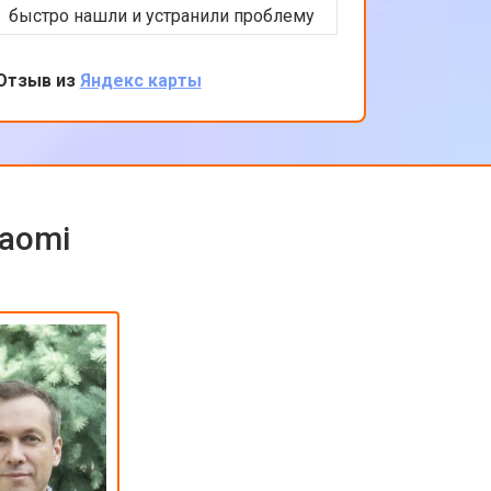
быстро нашли и устранили проблему
помочь 
с подключением. Цены адекватные,
решение
обслуживание на высоком уровне.
професс
Отзыв из
Яндекс карты
Отзыв из
клиента
обратить
iaomi