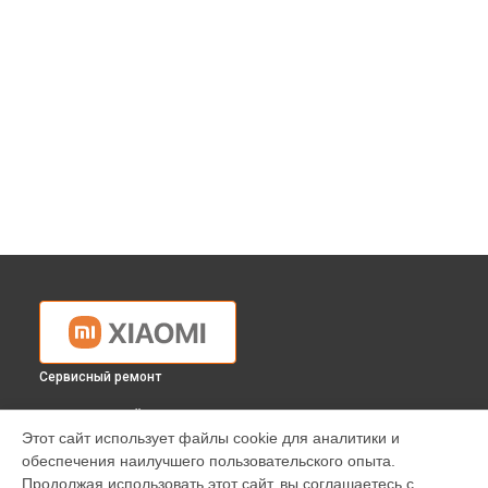
Сервисный ремонт
ВЫБЕРИ СВОЙ ГОРОД
Этот сайт использует файлы cookie для аналитики и
Ремонт блока управления проектора Xiaomi в
Краснодаре
обеспечения наилучшего пользовательского опыта.
Ремонт блока управления проектора Xiaomi в
Ростове-на-
Продолжая использовать этот сайт, вы соглашаетесь с