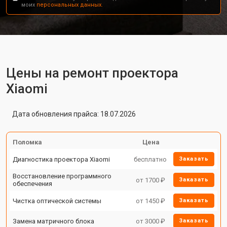
моих
персональных данных.
Цены на ремонт проектора
Xiaomi
Дата обновления прайса: 18.07.2026
Поломка
Цена
Диагностика проектора Xiaomi
бесплатно
Заказать
Восстановление программного
от 1700 ₽
Заказать
обеспечения
Чистка оптической системы
от 1450 ₽
Заказать
Замена матричного блока
от 3000 ₽
Заказать