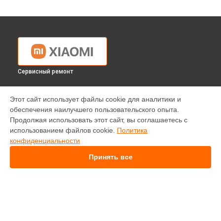
Сервисный ремонт
УСТРОЙСТВА
Этот сайт использует файлы cookie для аналитики и
обеспечения наилучшего пользовательского опыта.
Телефон
Продолжая использовать этот сайт, вы соглашаетесь с
Ноутбук
использованием файлов cookie.
Политика
Робот-пылесос
конфиденциальности
Проектор
Телевизор
Принять все
Квадрокоптер
Вертикальный пылесос
Монитор
Фотоаппарат
Электросамокат
СТРАНИЦЫ
Экшен-камера