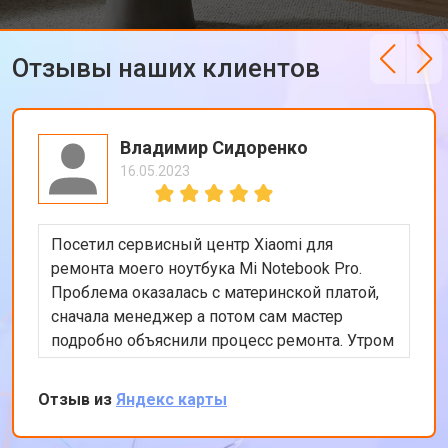
Отзывы наших клиентов
Владимир Сидоренко
16.05.2023
Посетил сервисный центр Xiaomi для
ремонта моего ноутбука Mi Notebook Pro.
Проблема оказалась с материнской платой,
сначала менеджер а потом сам мастер
подробно объяснили процесс ремонта. Утром
оставил заявку, в обед курьер приехал и к
вечеру ноутбук был готов-очень быстро.
Отзыв из
Яндекс карты
Впечатлен оперативностью и качеством
ремонта.