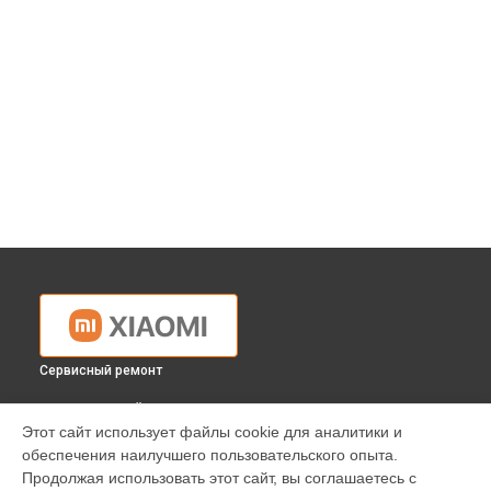
Сервисный ремонт
ВЫБЕРИ СВОЙ ГОРОД
Этот сайт использует файлы cookie для аналитики и
Замена USB порта телевизора Xiaomi в
Краснодаре
обеспечения наилучшего пользовательского опыта.
Замена USB порта телевизора Xiaomi в
Ростове-на-Дону
Продолжая использовать этот сайт, вы соглашаетесь с