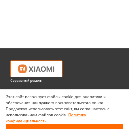
Сервисный ремонт
ВЫБЕРИ СВОЙ ГОРОД
Этот сайт использует файлы cookie для аналитики и
Ремонт робота-пылесоса Mi Mijia STYTJ04ZHM Xiaomi в
обеспечения наилучшего пользовательского опыта.
Краснодаре
Продолжая использовать этот сайт, вы соглашаетесь с
Ремонт робота-пылесоса Mi Mijia STYTJ04ZHM Xiaomi в
использованием файлов cookie.
Политика
Ростове-на-Дону
конфиденциальности
Ремонт робота-пылесоса Mi Mijia STYTJ04ZHM Xiaomi в
Нижнем Новгороде