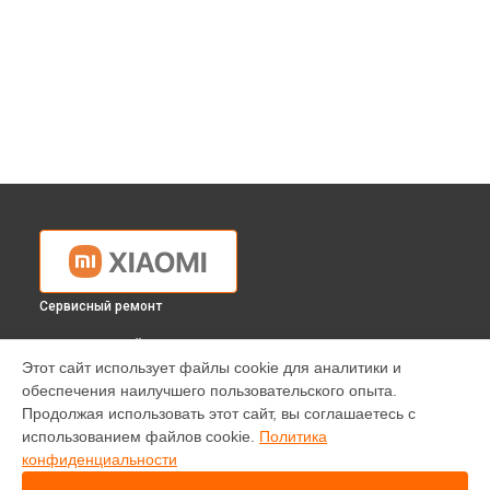
Сервисный ремонт
ВЫБЕРИ СВОЙ ГОРОД
Этот сайт использует файлы cookie для аналитики и
Ремонт робота-пылесоса MiJia Roborock Sweep One Xiaomi
обеспечения наилучшего пользовательского опыта.
в
Краснодаре
Продолжая использовать этот сайт, вы соглашаетесь с
Ремонт робота-пылесоса MiJia Roborock Sweep One Xiaomi
использованием файлов cookie.
Политика
в
Ростове-на-Дону
конфиденциальности
Ремонт робота-пылесоса MiJia Roborock Sweep One Xiaomi
в
Нижнем Новгороде