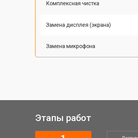
Комплексная чистка
Замена дисплея (экрана)
Замена микрофона
Замена кнопки включения
Замена байонета
Замена платы отсека карты памяти
Этапы работ
Замена затвора фотоаппарата Xiaom