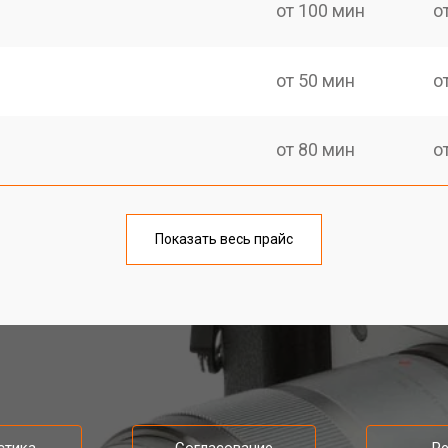
от 100 мин
о
от 50 мин
о
от 80 мин
о
от 50 мин
о
Показать весь прайс
от 100 мин
о
от 70 мин
о
i
от 80 мин
о