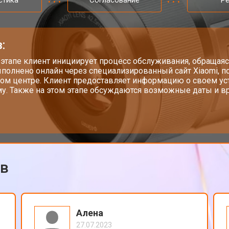
стика
Согласование
Р
от 70 мин
о
:
от 100 мин
о
 этапе клиент инициирует процесс обслуживания, обращаяс
полнено онлайн через специализированный сайт Xiaomi, п
ом центре. Клиент предоставляет информацию о своем у
у. Также на этом этапе обсуждаются возможные даты и вр
mi
от 60 мин
о
ов
Алена
27.07.2023