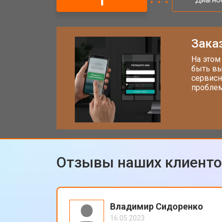
1
Диагно
Замена CCD/CMOS матрицы
Заказ
Ремонт материнской платы
На этом
быть вы
сервисн
проблем
Чистка матрицы фотоаппарата Xiao
Отзывы наших клиент
Владимир Сидоренко
16.05.2023