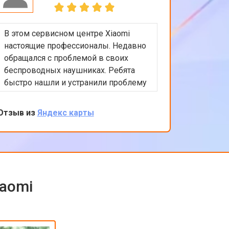
В этом сервисном центре Xiaomi
Приятно
настоящие профессионалы. Недавно
обслужи
обращался с проблемой в своих
Xiaomi.
беспроводных наушниках. Ребята
любые в
быстро нашли и устранили проблему
помочь 
с подключением. Цены адекватные,
решение
обслуживание на высоком уровне.
професс
Отзыв из
Яндекс карты
Отзыв из
клиента
обратить
iaomi