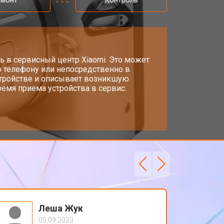
емонт
Контроль
т 4300 ₽
Заказать
т 3300 ₽
ь в сервисный центр Xiaomi. Это может
Заказать
о телефону или непосредственно в
стройстве и описывает возникшую
емя приема устройства в сервис.
т 3100 ₽
Заказать
Леша Жук
05.09.2023