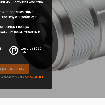
нии мощности или качества
ые мастера с помощью
агностируют проблему и
еспечивает возврат
ональным возможностям и
3-
Цена от 3050
руб
править заявку
 на обработку моих
персональных