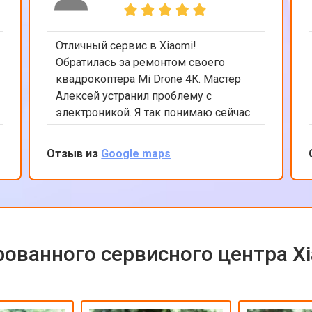
Отличный сервис в Xiaomi!
Обратилась за ремонтом своего
квадрокоптера Mi Drone 4K. Мастер
Алексей устранил проблему с
электроникой. Я так понимаю сейчас
квадрокоптеры часто в сервсиы
прилетают на ремонт и цены на них
Отзыв из
Google maps
взлетели ай-ай. Вообще в сервисе
все было сделано быстро и
качественно, цена оказалась вполне
приемлемой с учетом нынешних цен
на дроны. Рекомендую сервис так
как ремонтируют любую цифровую
ованного сервисного центра X
технику!