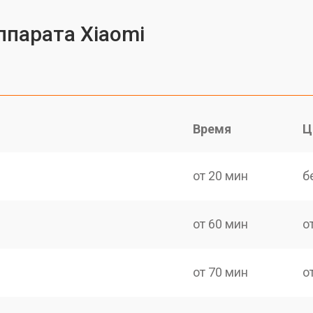
ппарата Xiaomi
Время
Ц
от 20 мин
б
от 60 мин
о
от 70 мин
о