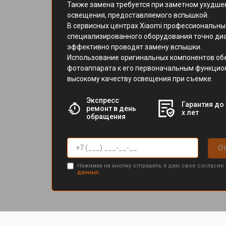
Также замена требуется при заметном ухудше
освещения, предоставляемого вспышкой.
В сервисных центрах Xiaomi профессиональн
специализированного оборудования точно ди
эффективно проводят замену вспышки.
Использование оригинальных компонентов об
фотоаппарата к его первоначальным функци
высокому качеству освещения при съемке.
Экспресс
Гарантия до 
ремонт в день
х лет
обращения
От
Нажимая на кнопку отправить я даю свое согласие
данных.