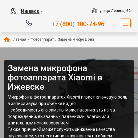
Ижевск
улица Ленина, 62
▼
+7 (800) 100-74-96
Главная
/
Фотоаппарат
/
Замена микрофона
Замена микрофона
фотоаппарата Xiaomi в
Ижевске
Микрофон в фотоаппаратах Xiaomi играет ключевую роль
в записи звука при съемке видео.
Необходимость его замены может возникнуть из-за
повреждений, вызванных падениями, влагой или
длительным использованием.
Также причиной может служить снижение качества
звукозаписи, что негативно сказывается на общем