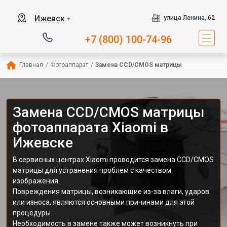
Ижевск
улица Ленина, 62
▼
+7 (800) 100-74-96
Главная
/
Фотоаппарат
/
Замена CCD/CMOS матрицы
Замена CCD/CMOS матрицы
фотоаппарата Xiaomi в
Ижевске
В сервисных центрах Xiaomi проводится замена CCD/CMOS
матрицы для устранения проблем с качеством
изображения.
Повреждения матрицы, возникающие из-за влаги, ударов
или износа, являются основными причинами для этой
процедуры.
Необходимость в замене также может возникнуть при