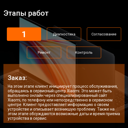
Замена аккумулятора
от 1200 ₽
Заказать
Этапы работ
Замена материнской платы
от 2300 ₽
Заказать
Замена матрицы ноутбука Xiaomi
от 2300 ₽
Заказать
1
Диагностика
Согласование
Замена Wi-Fi ноутбука Xiaomi
от 2200 ₽
Заказать
Ремонт цепи питания
от 3500 ₽
Заказать
Ремонт
Контроль
Замена звуковой карты
от 1700 ₽
Заказать
Замена кулера ноутбука Xiaomi
от 2600 ₽
Заказать
Заказ:
Замена микрофона
от 2600 ₽
Заказать
На этом этапе клиент инициирует процесс обслуживания,
обращаясь в сервисный центр Xiaomi. Это может быть
Замена оперативной памяти
от 1100 ₽
Заказать
выполнено онлайн через специализированный сайт
Xiaomi, по телефону или непосредственно в сервисном
центре. Клиент предоставляет информацию о своем
Прошивка BIOS ноутбука Xiaomi
от 1500 ₽
Заказать
устройстве и описывает возникшую проблему. Также на
этом этапе обсуждаются возможные даты и время приема
Замена северного моста
от 3500 ₽
Заказать
устройства в сервис.
Заказать