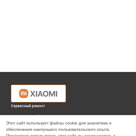
Сервисный ремонт
ВЫБЕРИ СВОЙ ГОРОД
Этот сайт использует файлы cookie для аналитики и
Замена USB порта ноутбука Xiaomi в
Краснодаре
обеспечения наилучшего пользовательского опыта.
Замена USB порта ноутбука Xiaomi в
Ростове-на-Дону
Продолжая использовать этот сайт, вы соглашаетесь с