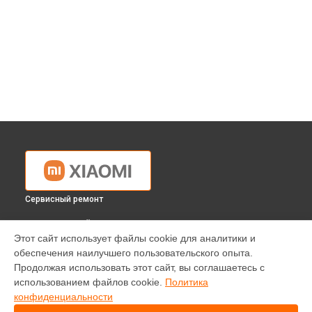
Сервисный ремонт
ВЫБЕРИ СВОЙ ГОРОД
Этот сайт использует файлы cookie для аналитики и
Диагностика ноутбука Xiaomi в
Краснодаре
обеспечения наилучшего пользовательского опыта.
Диагностика ноутбука Xiaomi в
Ростове-на-Дону
Продолжая использовать этот сайт, вы соглашаетесь с
Диагностика ноутбука Xiaomi в
Нижнем Новгороде
использованием файлов cookie.
Политика
конфиденциальности
Диагностика ноутбука Xiaomi в
Новосибирске