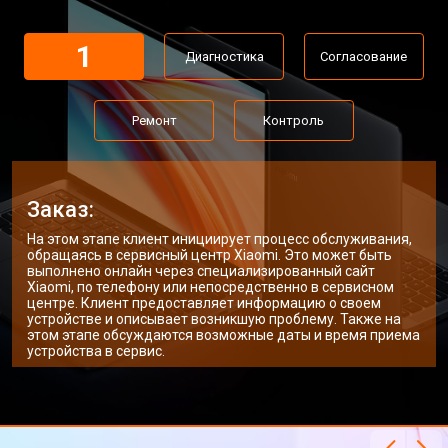
Замена Wi-Fi ноутбука Xiaomi
от 2200 ₽
Заказать
1
Диагностика
Согласование
Ремонт цепи питания
от 3500 ₽
Заказать
Замена USB порта
от 2200 ₽
Заказать
Ремонт
Контроль
Замена звуковой карты
от 1700 ₽
Заказать
Замена кулера ноутбука Xiaomi
от 2600 ₽
Заказать
Заказ:
Замена микрофона
от 2600 ₽
Заказать
На этом этапе клиент инициирует процесс обслуживания,
обращаясь в сервисный центр Xiaomi. Это может быть
Замена оперативной памяти
от 1100 ₽
Заказать
выполнено онлайн через специализированный сайт
Xiaomi, по телефону или непосредственно в сервисном
центре. Клиент предоставляет информацию о своем
Прошивка BIOS ноутбука Xiaomi
от 1500 ₽
Заказать
устройстве и описывает возникшую проблему. Также на
этом этапе обсуждаются возможные даты и время приема
Замена северного моста
от 3500 ₽
Заказать
устройства в сервис.
Ремонт петель ноутбука Xiaomi
от 3990 ₽
Заказать