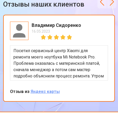
Отзывы наших клиентов
Владимир Сидоренко
16.05.2023
Посетил сервисный центр Xiaomi для
ремонта моего ноутбука Mi Notebook Pro.
Проблема оказалась с материнской платой,
сначала менеджер а потом сам мастер
подробно объяснили процесс ремонта. Утром
оставил заявку, в обед курьер приехал и к
вечеру ноутбук был готов-очень быстро.
Отзыв из
Яндекс карты
Впечатлен оперативностью и качеством
ремонта.