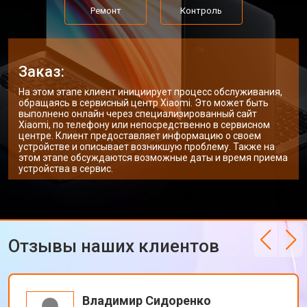
Ремонт цепи питания
от 3500 ₽
Ремонт
Контроль
Замена USB порта
от 2200 ₽
Заказать
Замена звуковой карты
от 1700 ₽
Заказать
Заказ:
Замена кулера ноутбука Xiaomi
от 2600 ₽
Заказать
На этом этапе клиент инициирует процесс обслуживания,
обращаясь в сервисный центр Xiaomi. Это может быть
Замена микрофона
от 2600 ₽
Заказать
выполнено онлайн через специализированный сайт
Xiaomi, по телефону или непосредственно в сервисном
центре. Клиент предоставляет информацию о своем
Прошивка BIOS ноутбука Xiaomi
от 1500 ₽
Заказать
устройстве и описывает возникшую проблему. Также на
этом этапе обсуждаются возможные даты и время приема
Замена северного моста
от 3500 ₽
Заказать
устройства в сервис.
Ремонт петель ноутбука Xiaomi
от 3990 ₽
Заказать
Отзывы наших клиентов
Владимир Сидоренко