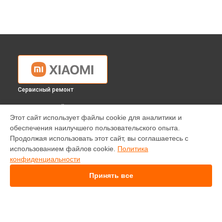
Сервисный ремонт
ВЫБЕРИ СВОЙ ГОРОД
Этот сайт использует файлы cookie для аналитики и
Замена оперативной памяти ноутбука Xiaomi в
Краснодаре
обеспечения наилучшего пользовательского опыта.
Замена оперативной памяти ноутбука Xiaomi в
Ростове-на-
Продолжая использовать этот сайт, вы соглашаетесь с
Дону
использованием файлов cookie.
Политика
Замена оперативной памяти ноутбука Xiaomi в
Нижнем
конфиденциальности
Новгороде
Принять все
Замена оперативной памяти ноутбука Xiaomi в
Новосибирске
Замена оперативной памяти ноутбука Xiaomi в
Челябинске
Замена оперативной памяти ноутбука Xiaomi в
Екатеринбурге