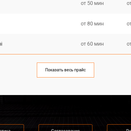
от 50 мин
о
от 80 мин
о
i
от 60 мин
о
от 50 мин
о
Показать весь прайс
от 80 мин
о