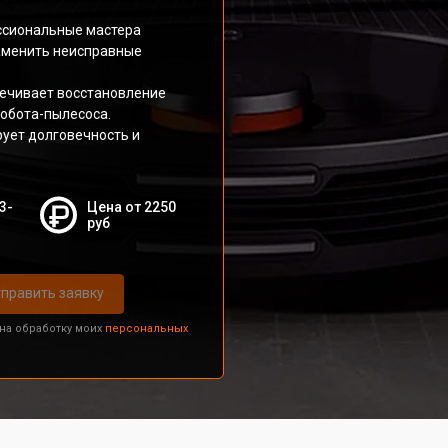
ссиональные мастера
заменить неисправные
печивает восстановление
робота-пылесоса.
рует долговечность и
3-
Цена от 2250
руб
править заявку
 на обработку моих
персональных