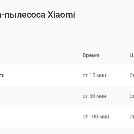
-пылесоса Xiaomi
Время
Ц
mi
от 15 мин
б
от 50 мин
о
от 100 мин
о