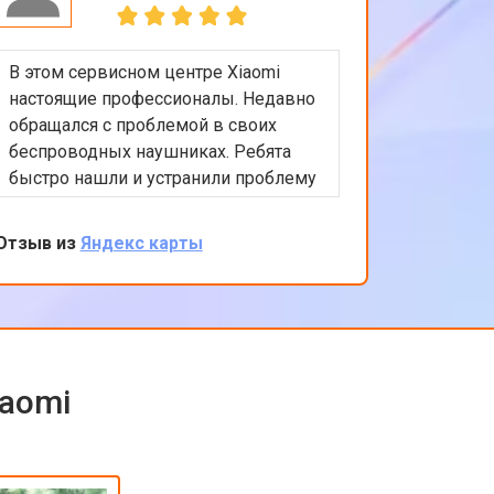
В этом сервисном центре Xiaomi
Приятно
настоящие профессионалы. Недавно
обслужи
обращался с проблемой в своих
Xiaomi.
беспроводных наушниках. Ребята
любые в
быстро нашли и устранили проблему
помочь 
с подключением. Цены адекватные,
решение
обслуживание на высоком уровне.
професс
Отзыв из
Яндекс карты
Отзыв из
клиента
обратить
iaomi