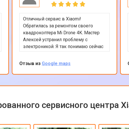
Отличный сервис в Xiaomi!
Обратилась за ремонтом своего
квадрокоптера Mi Drone 4K. Мастер
Алексей устранил проблему с
электроникой. Я так понимаю сейчас
квадрокоптеры часто в сервсиы
прилетают на ремонт и цены на них
Отзыв из
Google maps
взлетели ай-ай. Вообще в сервисе
все было сделано быстро и
качественно, цена оказалась вполне
приемлемой с учетом нынешних цен
на дроны. Рекомендую сервис так
как ремонтируют любую цифровую
ованного сервисного центра X
технику!