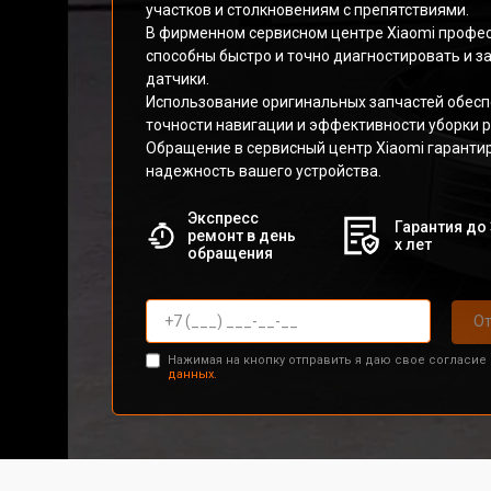
участков и столкновениям с препятствиями.
В фирменном сервисном центре Xiaomi профе
способны быстро и точно диагностировать и 
датчики.
Использование оригинальных запчастей обес
точности навигации и эффективности уборки 
Обращение в сервисный центр Xiaomi гаранти
надежность вашего устройства.
Экспресс
Гарантия до 
ремонт в день
х лет
обращения
От
Нажимая на кнопку отправить я даю свое согласие
данных.