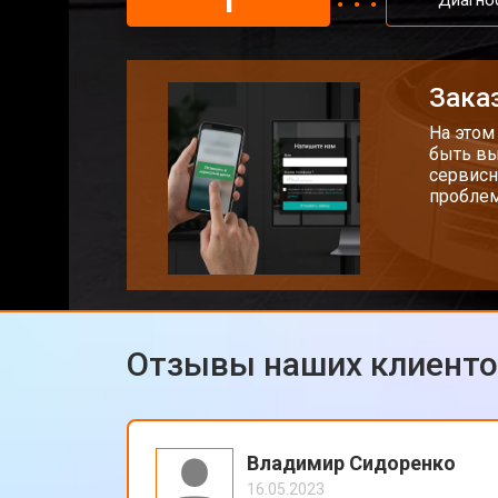
1
Диагно
Заказ
На этом
быть вы
сервисн
проблем
Отзывы наших клиент
Владимир Сидоренко
16.05.2023