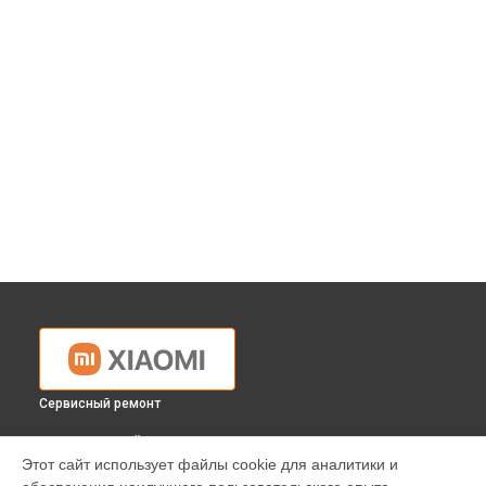
Сервисный ремонт
ВЫБЕРИ СВОЙ ГОРОД
Этот сайт использует файлы cookie для аналитики и
Прошивка наушников Xiaomi в
Краснодаре