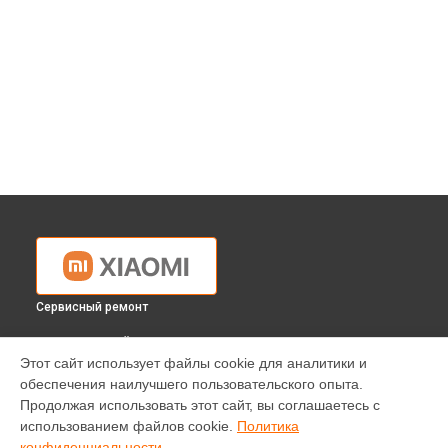
Сервисный ремонт
ВЫБЕРИ СВОЙ ГОРОД
Этот сайт использует файлы cookie для аналитики и
Замена дисплея (экрана) планшета Xiaomi в
Краснодаре
обеспечения наилучшего пользовательского опыта.
Замена дисплея (экрана) планшета Xiaomi в
Ростове-на-
Продолжая использовать этот сайт, вы соглашаетесь с
Дону
использованием файлов cookie.
Политика
Замена дисплея (экрана) планшета Xiaomi в
Нижнем
конфиденциальности