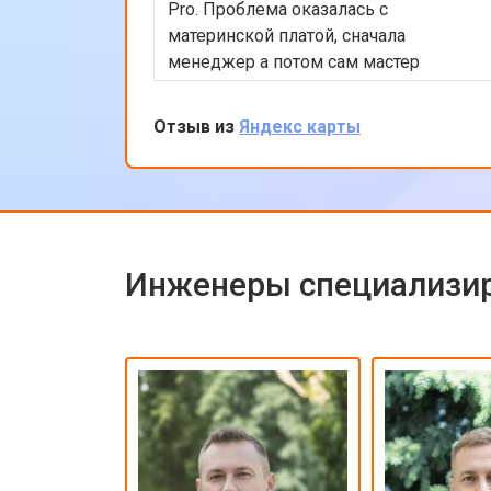
Pro. Проблема оказалась с
материнской платой, сначала
менеджер а потом сам мастер
подробно объяснили процесс
ремонта. Утром оставил заявку, в
Отзыв из
Яндекс карты
обед курьер приехал и к вечеру
ноутбук был готов-очень быстро.
Впечатлен оперативностью и
качеством ремонта.
Инженеры специализир