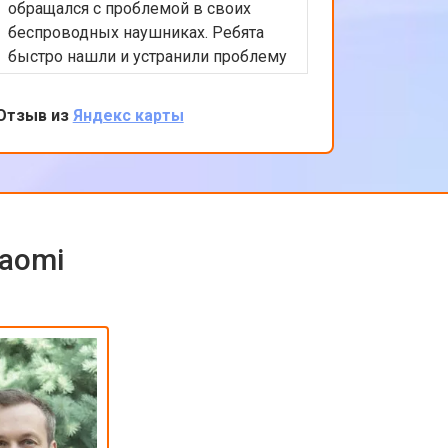
обращался с проблемой в своих
Xiaomi.
беспроводных наушниках. Ребята
любые в
быстро нашли и устранили проблему
помочь 
с подключением. Цены адекватные,
решение
обслуживание на высоком уровне.
професс
Отзыв из
Яндекс карты
Отзыв из
клиента
обратить
iaomi