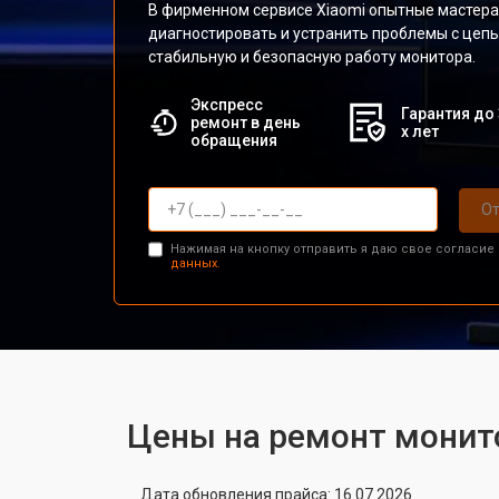
В фирменном сервисе Xiaomi опытные мастер
диагностировать и устранить проблемы с цеп
стабильную и безопасную работу монитора.
Экспресс
Гарантия до 
ремонт в день
х лет
обращения
От
Нажимая на кнопку отправить я даю свое согласие
данных.
Цены на ремонт монит
Дата обновления прайса: 16.07.2026