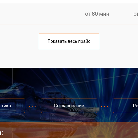
от 80 мин
о
Показать весь прайс
стика
Согласование
Р
: