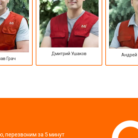
Дмитрий Ушаков
Андрей
ав Грач
?
, перезвоним за 5 минут