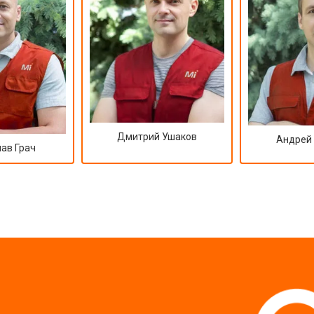
Дмитрий Ушаков
Андрей
ав Грач
?