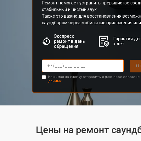
Ремонт помогает устранить прерывистое соед
стабильный и чистый звук.
Также это важно для восстановления возмож
саундбаром через мобильные приложения или 
Экспресс
Гарантия до 
ремонт в день
х лет
обращения
От
Нажимая на кнопку отправить я даю свое согласие
данных.
Цены на ремонт саундб