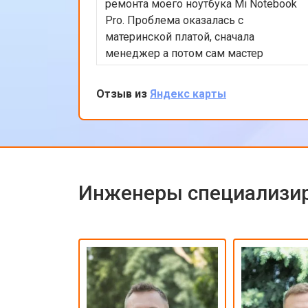
ремонта моего ноутбука Mi Notebook
Pro. Проблема оказалась с
материнской платой, сначала
менеджер а потом сам мастер
подробно объяснили процесс
ремонта. Утром оставил заявку, в
Отзыв из
Яндекс карты
обед курьер приехал и к вечеру
ноутбук был готов-очень быстро.
Впечатлен оперативностью и
качеством ремонта.
Инженеры специализир