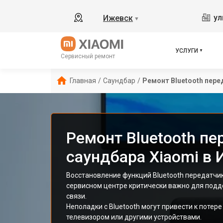
ул
Ижевск
▼
УСЛУГИ
Сервисный ремонт
Главная
/
Саундбар
/
Ремонт Bluetooth пере
Ремонт Bluetooth пе
саундбара Xiaomi в
Восстановление функций Bluetooth передатчик
сервисном центре критически важно для под
связи.
Неполадки с Bluetooth могут привести к потере
телевизором или другими устройствами.