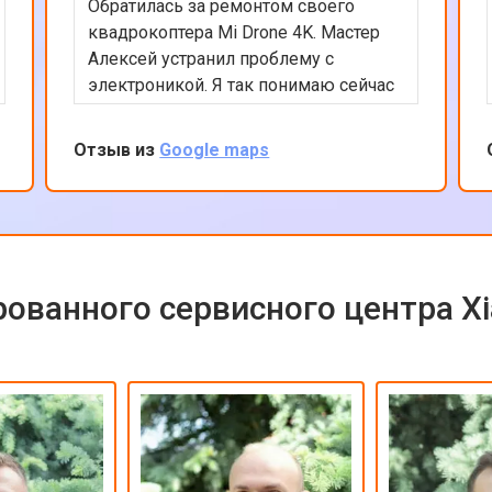
Обратилась за ремонтом своего
квадрокоптера Mi Drone 4K. Мастер
Алексей устранил проблему с
электроникой. Я так понимаю сейчас
квадрокоптеры часто в сервсиы
прилетают на ремонт и цены на них
Отзыв из
Google maps
взлетели ай-ай. Вообще в сервисе
все было сделано быстро и
качественно, цена оказалась вполне
приемлемой с учетом нынешних цен
на дроны. Рекомендую сервис так
как ремонтируют любую цифровую
ованного сервисного центра X
технику!