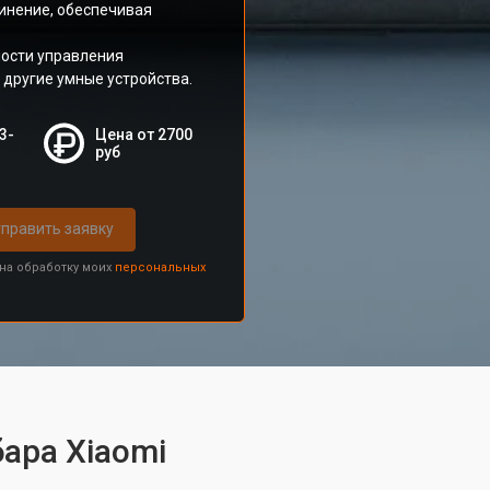
инение, обеспечивая
ности управления
другие умные устройства.
3-
Цена от 2700
руб
править заявку
 на обработку моих
персональных
ара Xiaomi