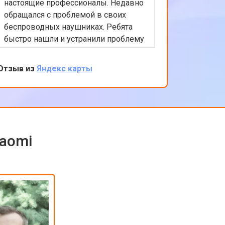
настоящие профессионалы. Недавно
обслужи
обращался с проблемой в своих
Xiaomi.
беспроводных наушниках. Ребята
любые в
быстро нашли и устранили проблему
помочь 
с подключением. Цены адекватные,
решение
обслуживание на высоком уровне.
професс
Отзыв из
Яндекс карты
Отзыв из
клиента
обратить
iaomi