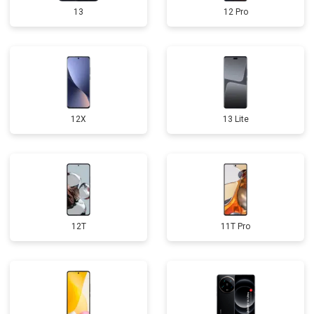
13
12 Pro
12X
13 Lite
12T
11T Pro